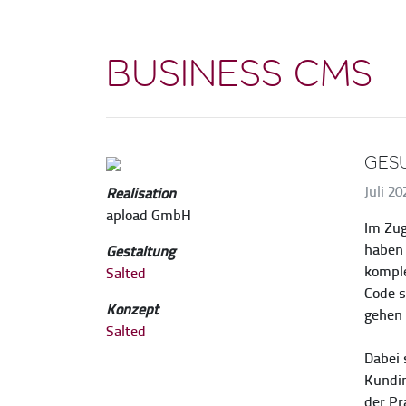
Business CMS
Ges
Juli 20
Realisation
apload GmbH
Im Zug
haben 
Gestaltung
komple
Salted
Code s
Konzept
gehen 
Salted
Dabei 
Kundin
der Pr