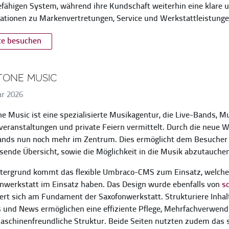
fähigen System, während ihre Kundschaft weiterhin eine klare u
ationen zu Markenvertretungen, Service und Werkstattleistunge
te besuchen
Tone Music
r 2026
e Music ist eine spezialisierte Musikagentur, die Live‑Bands, M
veranstaltungen und private Feiern vermittelt. Durch die neue W
nds nun noch mehr im Zentrum. Dies ermöglicht dem Besucher u
ende Übersicht, sowie die Möglichkeit in die Musik abzutauchen
tergrund kommt das flexible Umbraco-CMS zum Einsatz, welches 
nwerkstatt im Einsatz haben. Das Design wurde ebenfalls von
s
iert sich am Fundament der Saxofonwerkstatt. Strukturiere Inhal
 und News ermöglichen eine effiziente Pflege, Mehrfachverwend
schinenfreundliche Struktur. Beide Seiten nutzten zudem das s