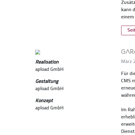
Zusätz
kann d
einem 
Sei
Gar
März 
Realisation
apload GmbH
Für di
CMS mi
Gestaltung
erneue
apload GmbH
währen
Konzept
apload GmbH
Im Rah
erhebl
erweit
Dienst