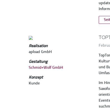
update
Inform
Sei
Top
Februa
Realisation
apload GmbH
TopTon
Kultur
Gestaltung
und Ba
Schmid+Wolf GmbH
Umfass
Konzept
Im Hin
Kunde
Saxofo
orient
Events
suchma