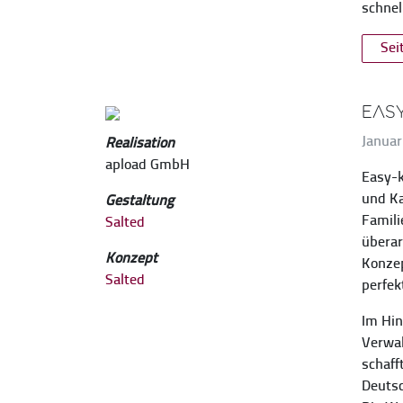
schnel
Sei
EASY
Januar
Realisation
apload GmbH
Easy-k
und Ka
Gestaltung
Famili
Salted
überar
Konzept
Konzep
Salted
perfek
Im Hin
Verwal
schaff
Deutsc