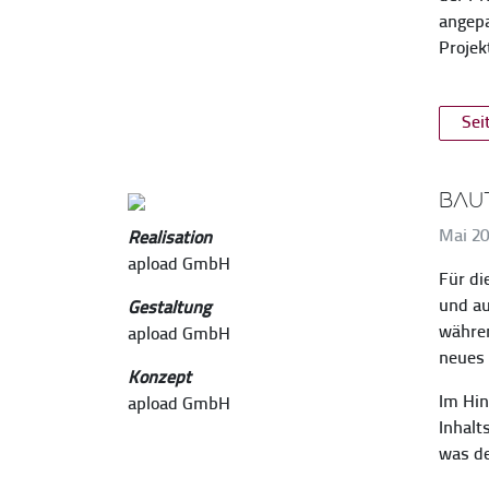
angepa
Projek
Sei
Bau
Mai 2
Realisation
apload GmbH
Für di
und au
Gestaltung
währen
apload GmbH
neues 
Konzept
Im Hin
apload GmbH
Inhalt
was de