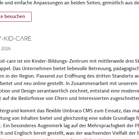
le und einfache Anpassungen an beiden Seiten, gemütlich aus 
te besuchen
-KID-CARE
 2026
id-care ist ein Kinder-Bildungs-Zentrum mit mittlerweile drei S
ppel. Das Unternehmen bietet liebevolle Betreuung, pädagogische
en in der Region. Passend zur Eröffnung des dritten Standorts 
beitet und neu online gestellt. In Zusammenarbeit mit unserem
tion und Design verantwortlich zeichnet, entstand eine moderne
t auf die Bedürfnisse von Eltern und Interessierten zugeschnitten
tergrund kommt das flexible Umbraco CMS zum Einsatz, das maxim
tung von Inhalten bietet und gleichzeitig eine solide Grundlage 
t. Ein besonderes Augenmerk lag auf der Mehrsprachigkeit der Pla
h und Englisch bereit gestellt, was der wachsenden Vielfalt der 