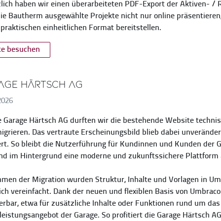
lich haben wir einen überarbeiteten PDF-Export der Aktiven- / R
ie Bautherm ausgewählte Projekte nicht nur online präsentieren,
praktischen einheitlichen Format bereitstellen.
te besuchen
age Härtsch AG
2026
e Garage Härtsch AG durften wir die bestehende Website techni
grieren. Das vertraute Erscheinungsbild blieb dabei unveränder
rt. So bleibt die Nutzerführung für Kundinnen und Kunden der G
d im Hintergrund eine moderne und zukunftssichere Plattform a
men der Migration wurden Struktur, Inhalte und Vorlagen in Um
ich vereinfacht. Dank der neuen und flexiblen Basis von Umbraco
erbar, etwa für zusätzliche Inhalte oder Funktionen rund um d
leistungsangebot der Garage. So profitiert die Garage Härtsch 