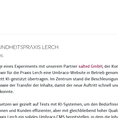
undheitspraxis Lerch
26
e eines Experiments mit unserem Partner
salted GmbH
, der Ko
wir für die Praxis Lerch eine Umbraco-Website in Betrieb geno
tt KI-gestützt übertragen. Im Zentrum stand die Beschleunig
owie der Transfer der Inhalte, damit der neue Auftritt schnell un
konnte.
setzen wir gezielt auf Tests mit KI-Systemen, um den Bedürfni
nen und Kunden effizienter, aber mit gleichbleibend hoher Qual
axis Lerch ein solides Umbraco CMS bereitstellen, in dem die Inha